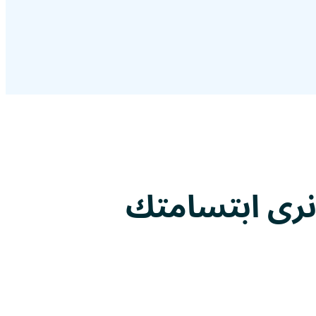
رى ابتسامتك