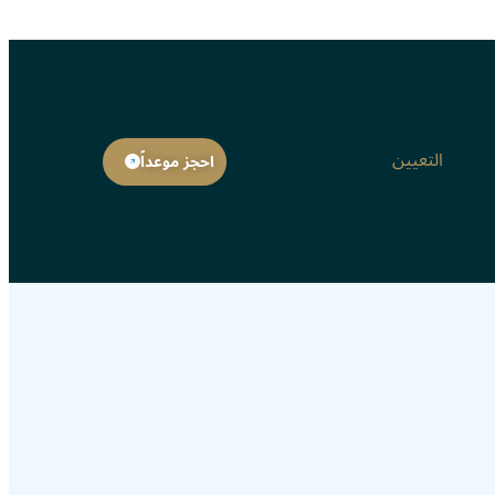
التعيين
احجز موعداً