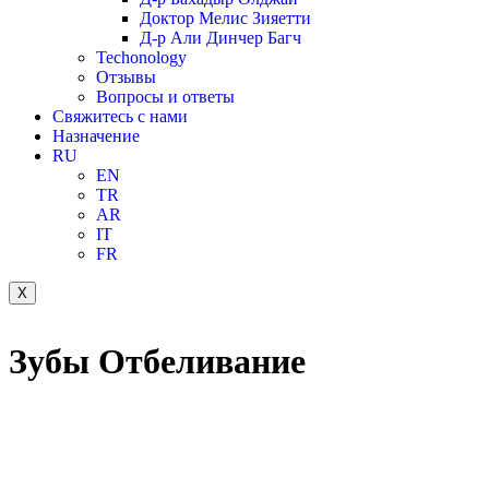
Доктор Мелис Зияетти
Д-р Али Динчер Багч
Techonology
Отзывы
Вопросы и ответы
Свяжитесь с нами
Назначение
RU
EN
TR
AR
IT
FR
X
Зубы
Отбеливание