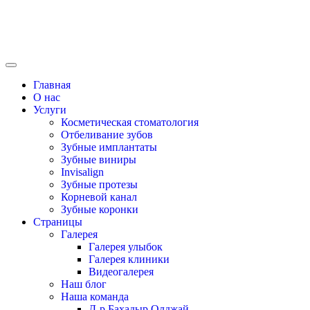
Главная
О нас
Услуги
Косметическая стоматология
Отбеливание зубов
Зубные имплантаты
Зубные виниры
Invisalign
Зубные протезы
Корневой канал
Зубные коронки
Страницы
Галерея
Галерея улыбок
Галерея клиники
Видеогалерея
Наш блог
Наша команда
Д-р Бахадыр Олджай